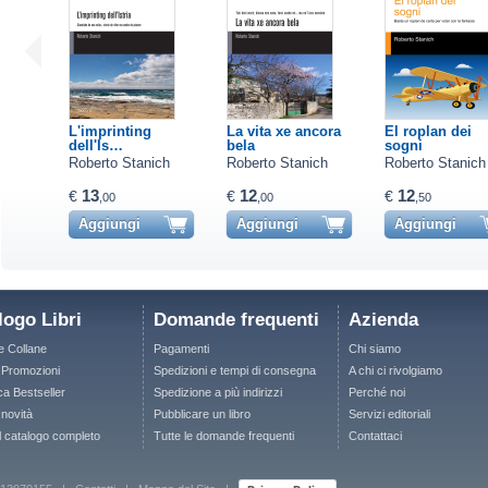
L'imprinting
La vita xe ancora
El roplan dei
dell'Is…
bela
sogni
Roberto Stanich
Roberto Stanich
Roberto Stanich
13
12
12
€
€
€
,00
,00
,50
Aggiungi
Aggiungi
Aggiungi
logo Libri
Domande frequenti
Azienda
le Collane
Pagamenti
Chi siamo
e Promozioni
Spedizioni e tempi di consegna
A chi ci rivolgiamo
ca Bestseller
Spedizione a più indirizzi
Perché noi
 novità
Pubblicare un libro
Servizi editoriali
il catalogo completo
Tutte le domande frequenti
Contattaci