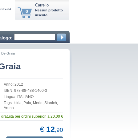
Carrello
iservata
Nessun prodotto
0
inserito.
alogo:
o De Graia
Graia
Anno:
2012
ISBN:
978-88-488-1400-3
Lingua:
ITALIANO
Tags:
Istria, Pola, Merlo, Stanich,
Arena
gratuita per ordini superiori a 20.00 €
€
12
,90