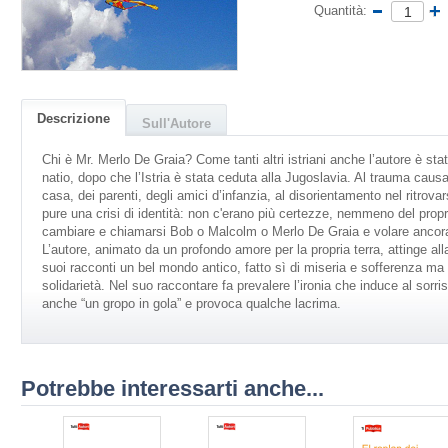
Quantità:
Descrizione
Sull'Autore
Chi è Mr. Merlo De Graia? Come tanti altri istriani anche l’autore è stat
natio, dopo che l’Istria è stata ceduta alla Jugoslavia. Al trauma causat
casa, dei parenti, degli amici d’infanzia, al disorientamento nel ritrovars
pure una crisi di identità: non c'erano più certezze, nemmeno del prop
cambiare e chiamarsi Bob o Malcolm o Merlo De Graia e volare ancora 
L’autore, animato da un profondo amore per la propria terra, attinge all
suoi racconti un bel mondo antico, fatto sì di miseria e sofferenza m
solidarietà. Nel suo raccontare fa prevalere l’ironia che induce al sor
anche “un gropo in gola” e provoca qualche lacrima.
Potrebbe interessarti anche...