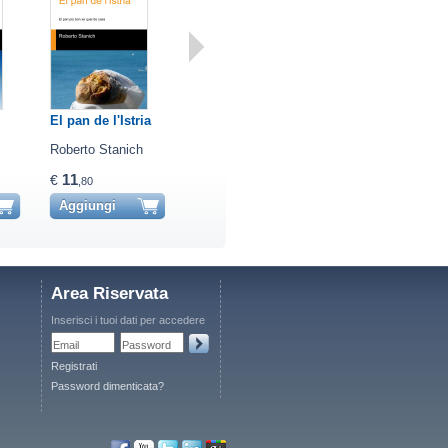
El pan de l'Istria
El Neverin
Spigolature
Roberto Stanich
Roberto Stanich
Rino Esposito
11
12
16
€
€
€
,80
,50
,00
Aggiungi
Aggiungi
Aggiungi
Area Riservata
Inserisci i tuoi dati per accedere
Email
Password
Registrati
Password dimenticata?