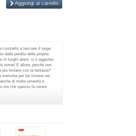
Aggiungi al carrello
o costretto a lasciare il luogo
o dalla perdita della propria
i in luoghi alieni, si è aggiunta
rio nome! E allora, perché non
più lontano con la fantasia?
a memoria per far rivivere nei
a anche di molta umanità e
riso ma che spesso fa venire