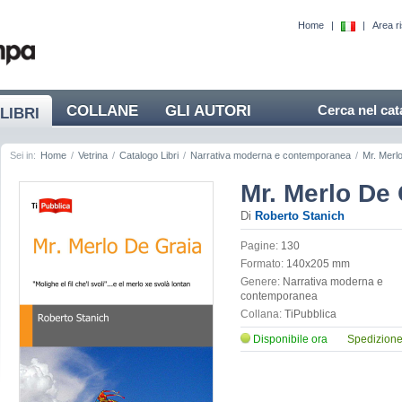
Home
|
|
Area r
COLLANE
GLI AUTORI
Cerca nel cat
LIBRI
Sei in:
Home
/
Vetrina
/
Catalogo Libri
/
Narrativa moderna e contemporanea
/
Mr. Merl
Mr. Merlo De 
Di
Roberto Stanich
Pagine:
130
Formato:
140x205 mm
Genere:
Narrativa moderna e
contemporanea
Collana:
TiPubblica
Disponibile ora
Spedizione 