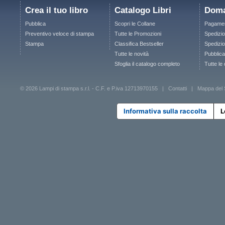
Crea il tuo libro
Catalogo Libri
Doma
Pubblica
Scopri le Collane
Pagamen
Preventivo veloce di stampa
Tutte le Promozioni
Spedizio
Stampa
Classifica Bestseller
Spedizion
Tutte le novità
Pubblica
Sfoglia il catalogo completo
Tutte le
© 2026 Lampi di stampa s.r.l. - C.F. e P.iva 12713970155 |
Contatti
|
Mappa del 
Informativa sulla raccolta
L