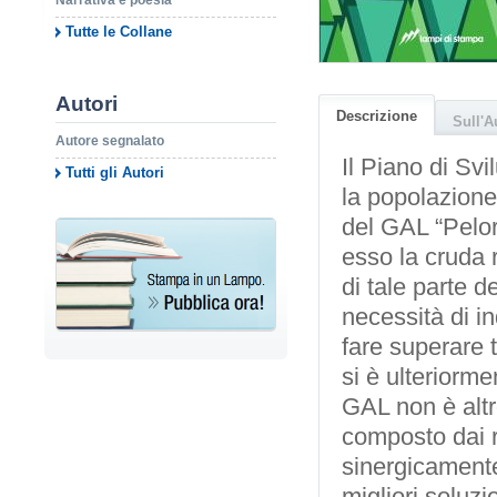
Narrativa e poesia
Tutte le Collane
Autori
Descrizione
Sull'A
Autore segnalato
Il Piano di Svi
Tutti gli Autori
la popolazion
del GAL “Pelori
esso la cruda 
di tale parte de
necessità di in
fare superare 
si è ulteriormen
GAL non è altr
composto dai r
sinergicamente
migliori soluzi