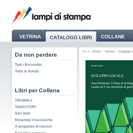
VETRINA
COLLANE
CATALOGO LIBRI
NEWS
Sei in:
Home
/
Vetrina
/
Catalogo L
Da non perdere
Tutti i Bestseller
Tutte le Novità
Libri per Collana
TiPubblica
TuttiAUTORI
Altri titoli
Ristampe Anastatiche
A proposito di classici