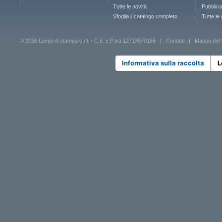
Tutte le novità
Pubblica
Sfoglia il catalogo completo
Tutte le
© 2026 Lampi di stampa s.r.l. - C.F. e P.iva 12713970155 |
Contatti
|
Mappa del 
Informativa sulla raccolta
L