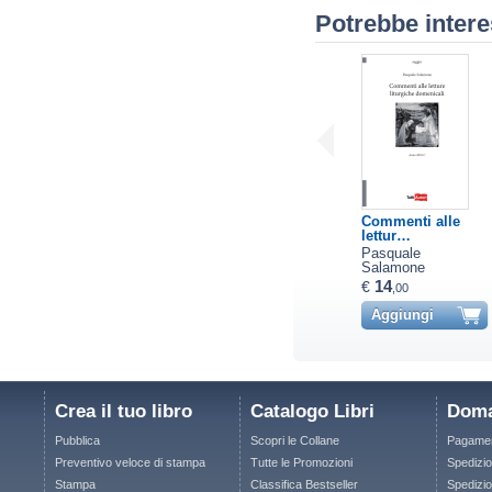
Potrebbe intere
Commenti alle
lettur…
Pasquale
Salamone
14
€
,00
Aggiungi
Crea il tuo libro
Catalogo Libri
Doma
Pubblica
Scopri le Collane
Pagamen
Preventivo veloce di stampa
Tutte le Promozioni
Spedizio
Stampa
Classifica Bestseller
Spedizion