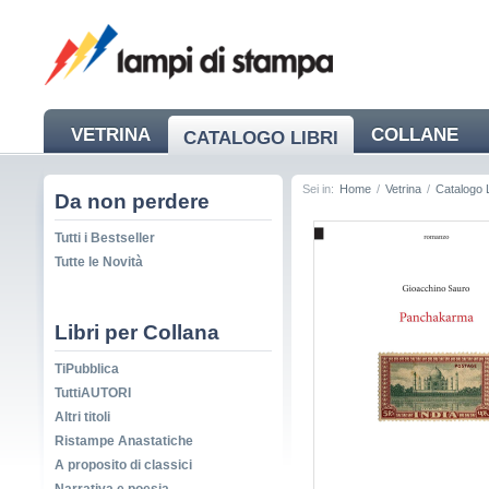
VETRINA
COLLANE
CATALOGO LIBRI
NEWS
Sei in:
Home
/
Vetrina
/
Catalogo L
Da non perdere
Tutti i Bestseller
Tutte le Novità
Libri per Collana
TiPubblica
TuttiAUTORI
Altri titoli
Ristampe Anastatiche
A proposito di classici