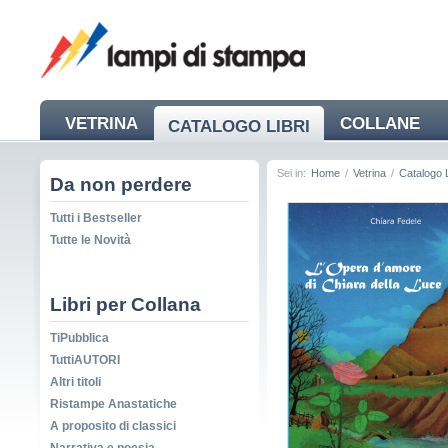
VETRINA
COLLANE
CATALOGO LIBRI
NEWS
Sei in:
Home
/
Vetrina
/
Catalogo L
Da non perdere
Tutti i Bestseller
Tutte le Novità
Libri per Collana
TiPubblica
TuttiAUTORI
Altri titoli
Ristampe Anastatiche
A proposito di classici