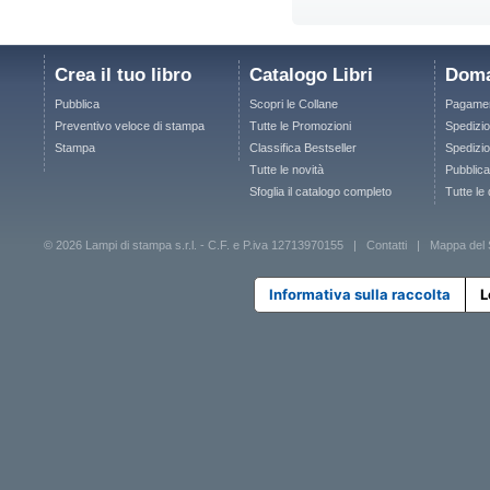
Crea il tuo libro
Catalogo Libri
Doma
Pubblica
Scopri le Collane
Pagamen
Preventivo veloce di stampa
Tutte le Promozioni
Spedizio
Stampa
Classifica Bestseller
Spedizion
Tutte le novità
Pubblica
Sfoglia il catalogo completo
Tutte le
© 2026 Lampi di stampa s.r.l. - C.F. e P.iva 12713970155 |
Contatti
|
Mappa del 
Informativa sulla raccolta
L