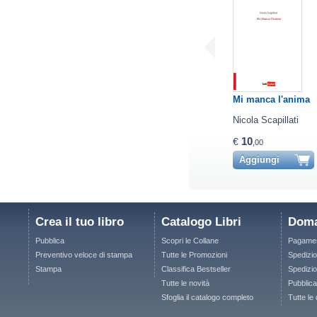
Mi manca l'anima
Nicola Scapillati
10
€
,00
Aggiungi
Crea il tuo libro
Catalogo Libri
Doma
Pubblica
Scopri le Collane
Pagamen
Preventivo veloce di stampa
Tutte le Promozioni
Spedizio
Stampa
Classifica Bestseller
Spedizion
Tutte le novità
Pubblica
Sfoglia il catalogo completo
Tutte le