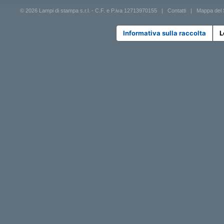
© 2026 Lampi di stampa s.r.l. - C.F. e P.iva 12713970155 |
Contatti
|
Mappa del 
Informativa sulla raccolta
L