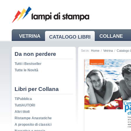
VETRINA
COLLANE
CATALOGO LIBRI
NEWS
Sei in:
Home
/
Vetrina
/
Catalogo L
Da non perdere
Tutti i Bestseller
Tutte le Novità
Libri per Collana
TiPubblica
TuttiAUTORI
Altri titoli
Ristampe Anastatiche
A proposito di classici