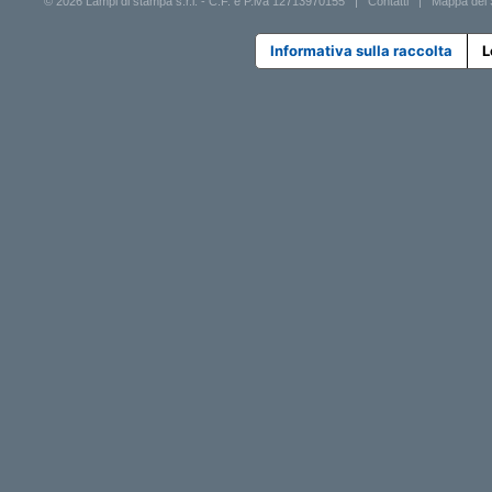
© 2026 Lampi di stampa s.r.l. - C.F. e P.iva 12713970155 |
Contatti
|
Mappa del 
Informativa sulla raccolta
L