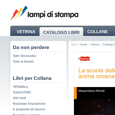
VETRINA
COLLANE
CATALOGO LIBRI
NEWS
Sei in:
Home
/
Vetrina
/
Catalogo L
Da non perdere
Tutti i Bestseller
Tutte le Novità
Libri per Collana
TiPubblica
TuttiAUTORI
Altri titoli
Ristampe Anastatiche
A proposito di classici