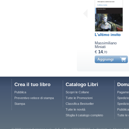
L'ultimo invito
Massimiliano
Miniati
14
€
,70
Aggiungi
Crea il tuo libro
Catalogo Libri
Doma
Pubblica
Scopri le Collane
Pagamen
Preventivo veloce di stampa
Tutte le Promozioni
Spedizio
Stampa
Classifica Bestseller
Spedizion
Tutte le novità
Pubblica
Sfoglia il catalogo completo
Tutte le