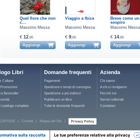
Quel fiore che non
Viaggio a Ibiza
Breve come un
c…
sospiro
Massimo Messa
Massimo Messa
Massimo Mess
12
9
14
€
€
€
,00
,00
,00
Aggiungi
Aggiungi
Aggiungi
logo Libri
Domande frequenti
Azienda
le Collane
Pagamenti
Chi siamo
e Promozioni
Spedizioni e tempi di consegna
A chi ci rivolgiamo
ca Bestseller
Spedizione a più indirizzi
Perché noi
 novità
Pubblicare un libro
Servizi editoriali
il catalogo completo
Tutte le domande frequenti
Contattaci
Privacy Policy
 12713970155 |
Contatti
|
Mappa del Sito
|
ormativa sulla raccolta
Le tue preferenze relative alla privacy