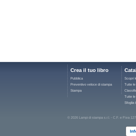
Crea il tuo libro
Cata
Pubblica
Scopri 
Preventivo veloce di stampa
Tutte l
Stampa
Classifi
Tutte le
Sfoglia 
© 2026 Lampi di stampa s.r.l. - C.F. e P.iva
Inf