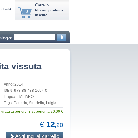
Carrello
iservata
Nessun prodotto
0
inserito.
alogo:
ita vissuta
Anno:
2014
ISBN:
978-88-488-1654-0
Lingua:
ITALIANO
Tags:
Canada, Stradella, Luigia
gratuita per ordini superiori a 20.00 €
€
12
,20
Aggiungi al carrello