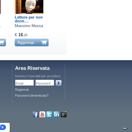
Letture per non
Il rimorso del
L'isola dell'utopi
dorm…
peccato
a
Massimo Messa
Massimo Messa
Massimo Messa
16
16
14
€
€
€
,20
,00
,00
Aggiungi
Aggiungi
Aggiungi
Area Riservata
Inserisci i tuoi dati per accedere
Email
Password
Registrati
Password dimenticata?