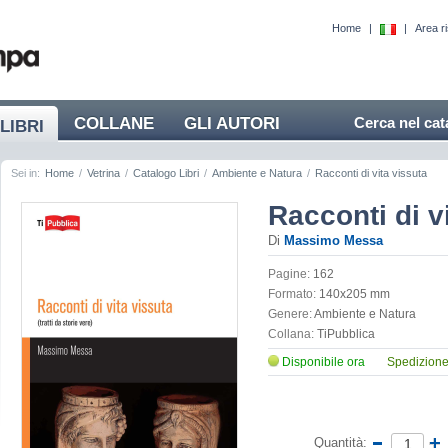
Home
|
|
Area r
COLLANE
GLI AUTORI
Cerca nel cat
LIBRI
Sei in:
Home
/
Vetrina
/
Catalogo Libri
/
Ambiente e Natura
/
Racconti di vita vissuta
Racconti di v
Di
Massimo Messa
Pagine:
162
Formato:
140x205 mm
Genere:
Ambiente e Natura
Collana:
TiPubblica
Disponibile ora
Spedizione 
Quantità: