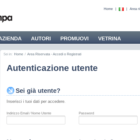
Home
|
|
Area r
AZIENDA
AUTORI
PROMUOVI
VETRINA
Sei in:
Home
/
Area Riservata - Accedi o Registrati
Autenticazione utente
Sei già utente?
Inserisci i tuoi dati per accedere.
Indirizzo Email / Nome Utente
Password