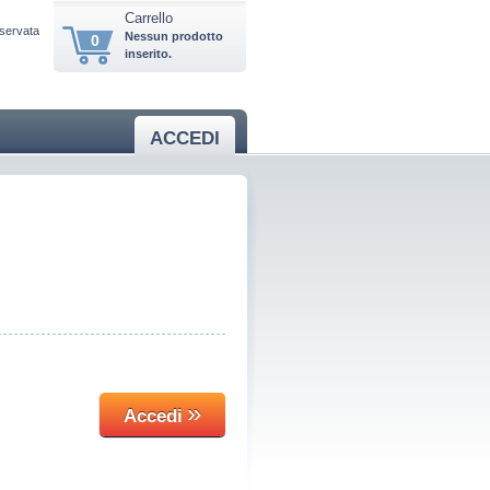
Carrello
iservata
Nessun prodotto
0
inserito.
ACCEDI
»
Accedi