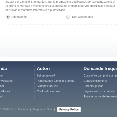
iniziative di Lampi di stampa S.r.l., per la promozione degli stessi, per la realizzazione di
ricerche di mercato o verifiche circa la qualità dei prodotti o servizi offerti dalla stessa e
per l’invio di materiale informativo e pubblicitario.
Acconsento
Non acconsento
nda
Autori
Domande freque
mo
Sei un autore?
Cosa offre Lampi di stamp
 rivolgiamo
Pubblica con Lampi di stampa
Condizioni generali
noi
Stampa i tuoi libri
Percorsi guidati
ditoriali
Confronta i servizi
Pagamento e spedizioni
aci
Tutte le domande frequent
Privacy Policy
 12713970155 |
Contatti
|
Mappa del Sito
|