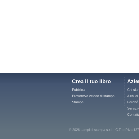
Crea il tuo libro
Azie
Pubblica
Chi sia
Preventivo veloce di stampa
A chi ci
Stampa
Perché 
Servizi e
Contatt
© 2026 Lampi di stampa s.r.l. - C.F. e P.iva