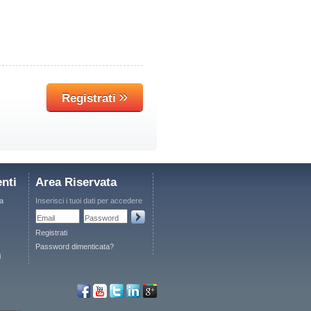
»
Registrati
nti
Area Riservata
a
Inserisci i tuoi dati per accedere
Email
Password
Registrati
Password dimenticata?
i