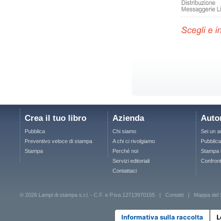
Crea il tuo libro
Azienda
Auto
Pubblica
Chi siamo
Sei un a
Preventivo veloce di stampa
A chi ci rivolgiamo
Pubblic
Stampa
Perché noi
Stampa i 
Servizi editoriali
Confront
Contattaci
© 2026 Lampi di stampa s.r.l. - C.F. e P.iva 12713970155 |
Contatti
|
Mappa del 
Informativa sulla raccolta
L