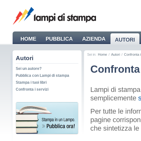
HOME
PUBBLICA
AZIENDA
AUTORI
Sei in:
Home
/
Autori
/
Confronta i
Autori
Confronta 
Sei un autore?
Pubblica con Lampi di stampa
Stampa i tuoi libri
Lampi di stampa t
Confronta i servizi
semplicemente
Per tutte le infor
pagine corrispon
che sintetizza le 