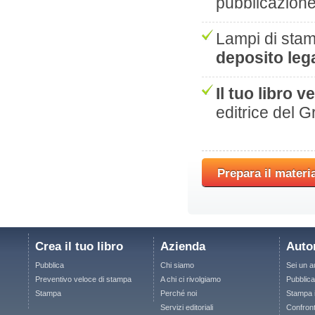
pubblicazion
Lampi di stam
deposito leg
Il tuo libro 
editrice del 
Prepara il materia
Crea il tuo libro
Azienda
Auto
Pubblica
Chi siamo
Sei un a
Preventivo veloce di stampa
A chi ci rivolgiamo
Pubblic
Stampa
Perché noi
Stampa i 
Servizi editoriali
Confront