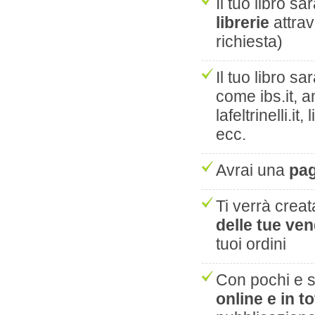
Il tuo libro sa
librerie
attrav
richiesta)
Il tuo libro sa
come ibs.it, a
lafeltrinelli.it,
ecc.
Avrai una
pag
Ti verrà creat
delle tue ven
tuoi ordini
Con pochi e s
online e in t