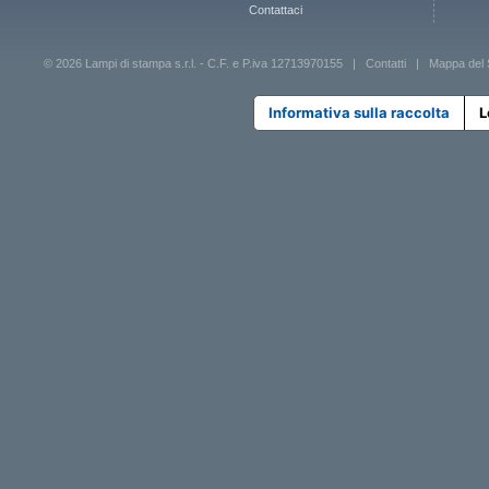
Contattaci
© 2026 Lampi di stampa s.r.l. - C.F. e P.iva 12713970155 |
Contatti
|
Mappa del 
Informativa sulla raccolta
L